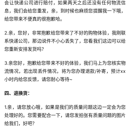
会让快递公司进行赔付，如果两天之后还没有任何物流信
息，我们会给您重发，亲，到时候也麻烦您提醒我一下哦，
跨
给您带来不便真的很抱歉哈。
境
百
2.亲，您好，非常抱歉给您带来了不好的购物体验，我刚联
科
系快递公司，那边说件不小心丢失了，您看我们这边可以给
您重新安排发货吗？
社
媒
3.亲您好，抱歉给您带来不好的体验，我们马上为您核实物
营
流情况，若出现丢件情况，将为您办理退款/补寄，预计xx
销
小时内给您反馈，请您耐心等待~
跨
四、退换货：
境
导
1.亲，请您放心哦，如果是我们的质量问题这边一定会为您
航
处理好的。您需要配合一下，请您发拍张有质量问题的图片
给我们，好吧？