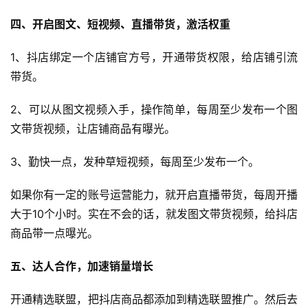
四、开启图文、短视频、直播带货，激活权重
1、抖店绑定一个店铺官方号，开通带货权限，给店铺引流
首
带货。
页
2、可以从图文视频入手，操作简单，每周至少发布一个图
全
文带货视频，让店铺商品有曝光。
球
开
3、勤快一点，发种草短视频，每周至少发布一个。
店
如果你有一定的账号运营能力，就开启直播带货，每周开播
大于10个小时。实在不会的话，就发图文带货视频，给抖店
跨
境
商品带一点曝光。
百
科
五、达人合作，加速销量增长
开通精选联盟，把抖店商品都添加到精选联盟推广。然后去
社