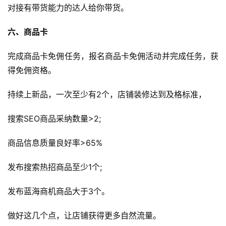
对接有带货能力的达人给你带货。
媒
营
六、商品卡
销
完成商品卡免佣任务，报名商品卡免佣活动并完成任务，获
跨
得免佣资格。
境
导
持续上新品，一次至少有2个，店铺装修达到及格标准，
航
搜索SEO商品采纳数量>2;
商品信息质量良好率>65%
发布搜索热招商品至少1个;
发布蓝海商机商品大于3个。
做好这几个点，让店铺获得更多自然流量。