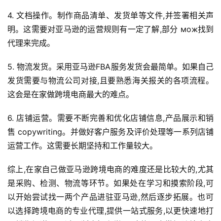
社
4. 文档操作。制作商品清单、发货单等文件,并签署相关声
媒
明。这需要对亚马逊的运营规则有一定了解,部分 мож找到
营
代理来完成。
销
5. 物流发货。采用亚马逊FBA服务发货会最简单。如果自己
跨
发货需要与物流公司对接,且要熟悉海关报关的各项流程。
境
这会是在家做跨境电商最大的难点。
导
航
6. 店铺运营。需要不断完善和优化店铺信息,产品展示和销
售 copywriting。并做好客户服务及评价处理等一系列店铺
运营工作。这需要长期坚持和工作量较大。
综上,在家自己做亚马逊跨境电商的难度还是比较大的,尤其
是采购、检测、物流等环节。如果处在学习和摸索阶段,可
以开始尝试找一两个产品进驻亚马逊,然后逐步拓展。也可
以选择跨境电商的专业代理,提供一站式服务,以更快速地打