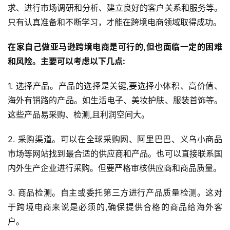
求、进行市场调研和分析、建立良好的客户关系和服务等。
只有认真准备和不断学习，才能在跨境电商领域取得成功。
在家自己做亚马逊跨境电商是可行的,但也面临一定的困难
和风险。主要可以考虑以下几点:
首
页
1. 选择产品。产品的选择是关键,要选择小体积、高价值、
海外有销路的产品。如生活电子、美妆护肤、服装首饰等。
全
这些产品易采购、检测,且利润空间大。
球
开
2. 采购渠道。可以在全球采购网、阿里巴巴、义乌小商品
店
市场等网站找到最合适的供应商和产品。也可以直接联系国
内外生产企业进行采购。但要严格审核供应商和商品质量。
跨
境
3. 商品检测。自主或委托第三方进行产品质量检测。这对
百
于跨境电商来说是必须的,确保提供合格的商品给海外客
科
户。