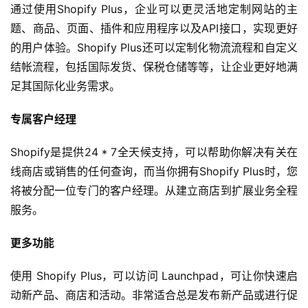
通过使用Shopify Plus，企业可以更灵活地定制网站的主
题、商品、页面、插件和应用程序以及API接口，实现更好
的用户体验。Shopify Plus还可以定制化物流流程和自定义
结帐流程，包括国际发货、保税仓储等等，让企业更好地满
足其国际化业务需求。
首
专属客户经理
页
Shopify是提供24 * 7全天候支持，可以帮助你解决有关在
全
线商店或销售的任何查询，而当你拥有Shopify Plus时，您
球
将被分配一位专门的客户经理。从建立商店到扩展业务全程
开
服务。
店
更多功能
跨
境
使用 Shopify Plus，可以访问 Launchpad，可让你快速启
百
动新产品、商店和活动。非常适合总是发布新产品或进行促
科