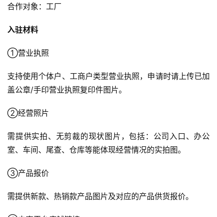
合作对象：工厂
社
入驻材料
媒
营
①营业执照
销
支持使用个体户、工商户类型营业执照，申请时请上传已加
跨
盖公章/手印营业执照复印件图片。
境
导
②经营照片
航
需提供实拍、无剪裁的现状图片，包括：公司入口、办公
室、车间、尾查、仓库等能体现经营情况的实拍图。
③产品报价
需提供新款、热销款产品图片及对应的产品供货报价。