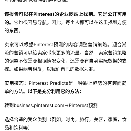
Pinterest团队提供的便捷资源。
跨
该报告可以在Pinterest的企业网站上找到。它是公开可用
境
的。
它也很容易导航。因此，每个人都可以在这里找到方便
百
的东西。
科
卖家可以根据Pinterest预测的内容调整营销策略。迎合潮
社
流的营销可以给卖家带来更多的流量。当然，卖家营销策略
媒
的调整不仅需要根据情况变化，还需要有自身实际数据的支
营
销
撑。如果两者相反，以我们自己的数据为准。
实用技巧：
Pinterest Predicts是一种跟上趋势的有趣而简
跨
境
单的方法。
以下是充分利用它的方法：
导
航
转到business.pinterest.com→Pinterest预测
选择合适的受众类别（例如，时尚，旅行，美容，家庭，食
品和饮料等）