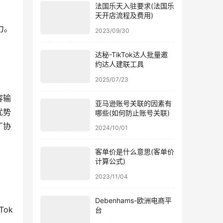
法国乐天入驻要求(法国乐
天开店流程及费用)
力。
2023/09/30
达秘-TikTok达人批量邀
约达人建联工具
2025/07/23
容输
亚马逊账号关联的因素有
优势
哪些(如何防止账号关联)
厂协
2024/10/01
客单价是什么意思(客单价
计算公式)
2023/11/04
Debenhams-欧洲电商平
ok
台