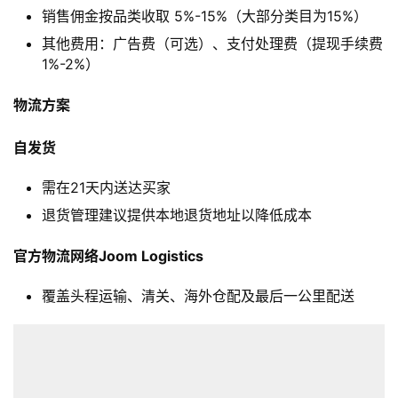
全
销售佣金按品类收取 5%-15%（大部分类目为15%）
球
其他费用：广告费（可选）、支付处理费（提现手续费
开
1%-2%）
店
物流方案
跨
境
自发货
百
科
需在21天内送达买家
退货管理建议提供本地退货地址以降低成本
社
官方物流网络Joom Logistics
媒
营
覆盖头程运输、清关、海外仓配及最后一公里配送
销
跨
境
导