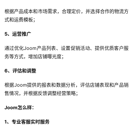
开
店
根据产品成本和市场需求，合理定价，并选择合作的物流方
式和运费模板；
跨
境
5、运营推广
百
科
通过优化Joom产品列表、设置促销活动、提供优质客户服
务等方式，增加店铺曝光度；
社
媒
6、评估和调整
营
销
根据Joom提供的报表和数据分析，评估店铺表现和产品销
售情况，并根据反馈调整经营策略；
跨
境
Joom怎么样：
导
航
1、专业客服实时服务