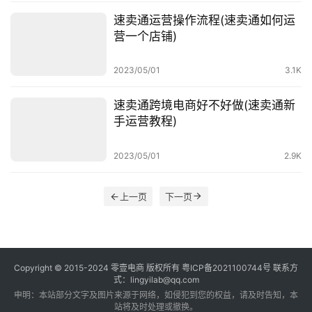
速卖通运营操作流程(速卖通如何运
营一个店铺)
2023/05/01
3.1K
速卖通跨境电商好不好做(速卖通新
手运营教程)
2023/05/01
2.9K
上一页
下一页
Copyright © 2015-2024
零壹电商
版权所有
粤ICP备2021100744号
联系方
式：lingyilab@qq.com
申明：本站部分文字及图片来源于网络，如侵犯到您的权益，请及时告知，本
站将及时处理或撤换。