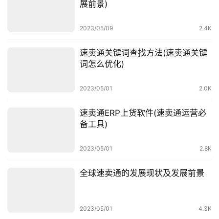
展前景)
百
科
2023/05/09
2.4K
社
速卖通关键词查找方法(速卖通关键
媒
词怎么优化)
营
销
2023/05/01
2.0K
跨
速卖通ERP上货软件(速卖通运营必
境
备工具)
导
航
2023/05/01
2.8K
全球速卖通的发展现状及发展前景
2023/05/01
4.3K