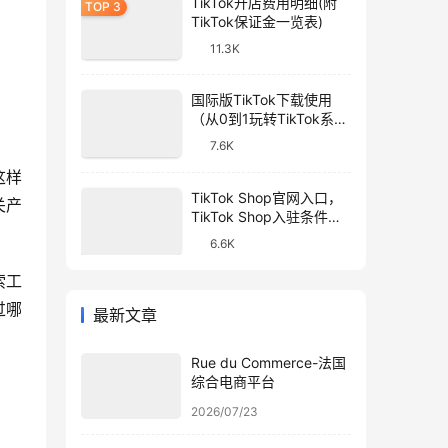
TikTok开店费用明细(附
TikTok保证金一览表)
11.3K
国际版TikTok下载使用
（从0到1玩转TikTok系列
教程）
7.6K
这样
TikTok Shop官网入口，
关产
TikTok Shop入驻条件和
开店流程
6.6K
索工
过哪
最新文章
Rue du Commerce-法国
综合电商平台
2026/07/23