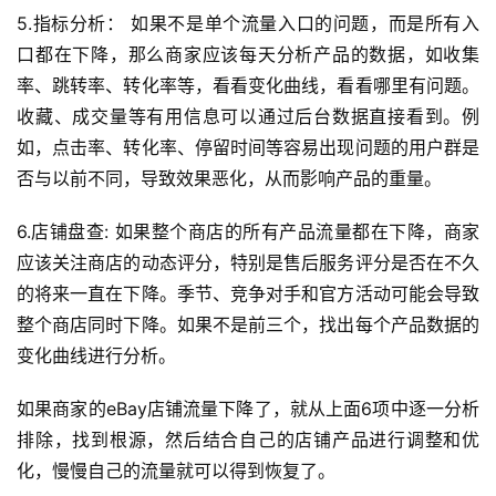
5.指标分析： 如果不是单个流量入口的问题，而是所有入
口都在下降，那么商家应该每天分析产品的数据，如收集
率、跳转率、转化率等，看看变化曲线，看看哪里有问题。
收藏、成交量等有用信息可以通过后台数据直接看到。例
首
页
如，点击率、转化率、停留时间等容易出现问题的用户群是
否与以前不同，导致效果恶化，从而影响产品的重量。
全
6.店铺盘查: 如果整个商店的所有产品流量都在下降，商家
球
开
应该关注商店的动态评分，特别是售后服务评分是否在不久
店
的将来一直在下降。季节、竞争对手和官方活动可能会导致
整个商店同时下降。如果不是前三个，找出每个产品数据的
跨
变化曲线进行分析。
境
百
如果商家的eBay店铺流量下降了，就从上面6项中逐一分析
科
排除，找到根源，然后结合自己的店铺产品进行调整和优
化，慢慢自己的流量就可以得到恢复了。
社