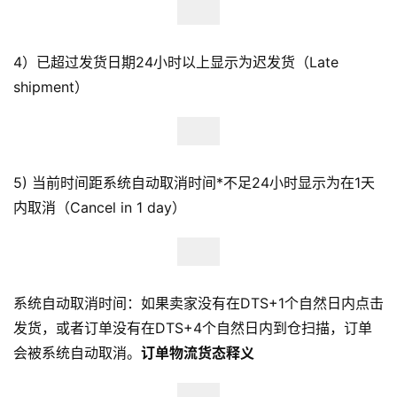
球
开
店
4）已超过发货日期24小时以上显示为迟发货（Late
shipment）
跨
境
百
科
5) 当前时间距系统自动取消时间*不足24小时显示为在1天
社
内取消（Cancel in 1 day）
媒
营
销
系统自动取消时间：如果卖家没有在DTS+1个自然日内点击
跨
发货，或者订单没有在DTS+4个自然日内到仓扫描，订单
境
会被系统自动取消。
订单物流货态释义
导
航