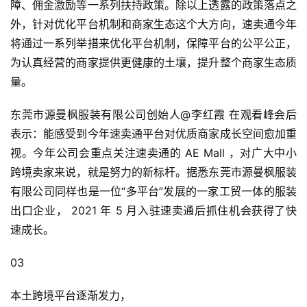
障、佣金激励等一系列扶持政策。除以上透露的政策落点之
开
外，针对优化平台机制和商家生态这个大方向，速卖通今年
店
将通过一系列举措来优化平台机制，保障平台的公平公正，
跨
为认真经营的商家提供更健康的土壤，提升整个商家生态质
境
量。
百
科
东莞市源曼枫服装有限公司创始人@李红霞 在观看峰会后
表示：能感受到今年速卖通平台对优质商家成长空间愈加重
社
视。今年公司会重点关注速卖通的 AE Mall ，对广大中小
媒
跨境卖家来说，就是努力的新标杆。据悉东莞市源曼枫服装
营
有限公司同样也是一位“多平台”发展的一家工贸一体的服装
销
出口企业， 2021 年 5 月入驻速卖通后抓住机会获得了快
速成长。
跨
境
03
导
航
本土跨境平台逐渐发力，