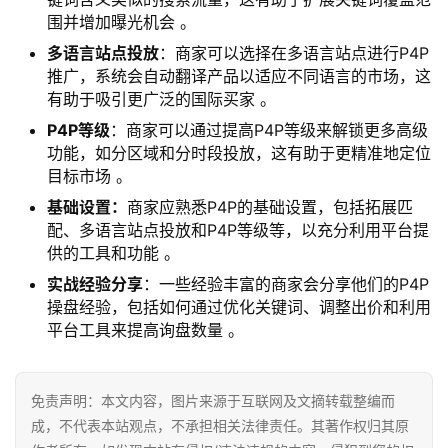
围并增加曝光机会 。
多语言站点投放
：商家可以选择在多语言站点进行P4P
首
推广，系统会自动翻译产品以适应不同语言的市场，这
页
有助于吸引更广泛的国际买家 。
P4P等级
：商家可以通过提高P4P等级来解锁更多高级
全
功能，如分区域和分时段投放，这有助于更精准地定位
球
目标市场 。
开
基础设置：
商家应熟悉P4P的基础设置，包括拓展匹
店
配、多语言站点投放和P4P等级等，以充分利用平台提
供的工具和功能 。
跨
实战经验分享
：一些经验丰富的商家会分享他们的P4P
境
操盘经验，包括如何通过优化关键词、调整出价和利用
百
平台工具来提高询盘数量 。
科
社
免责声明：本文内容，图片来源于互联网及文摘转载整编而
媒
成，不代表本站观点，不承担相关法律责任。其著作权归其原
营