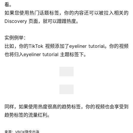
看。
如果您使用热门话题标签，你的内容还可以被拉入相关的
Discovery 页面，就可以蹭蹭热度。
首
实例例举：
页
比如，你的TikTok 视频添加了eyeliner tutorial。你的视频
也将归入eyeliner tutorial 主题标签下。
全
球
开
店
跨
境
同样，如果使用热度很高的趋势标签，你的视频也会享受到
百
趋势标签的流量红利。
科
来源：VBOX微步出海