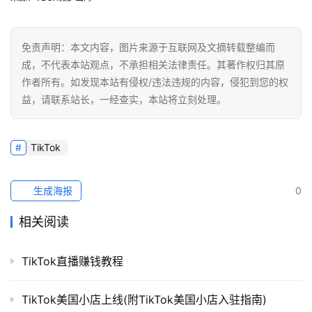
社
媒
营
免责声明：本文内容，图片来源于互联网及文摘转载整编而
销
成，不代表本站观点，不承担相关法律责任。其著作权归其原
作者所有。如发现本站有侵权/违法违规的内容，侵犯到您的权
跨
益，请联系站长，一经查实，本站将立刻处理。
境
导
航
TikTok
生成海报
0
相关阅读
TikTok直播赚钱教程
TikTok美国小店上线(附TikTok美国小店入驻指南)