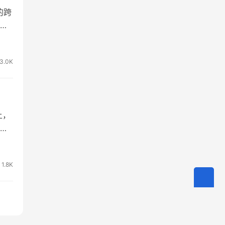
的跨
、
家这
理
3.0K
有…
上，
夸
岛
待
1.8K
国…