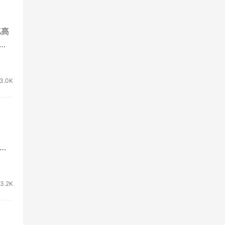
化高
平方
能
益
3.0K
目增
城商
饰外
3.2K