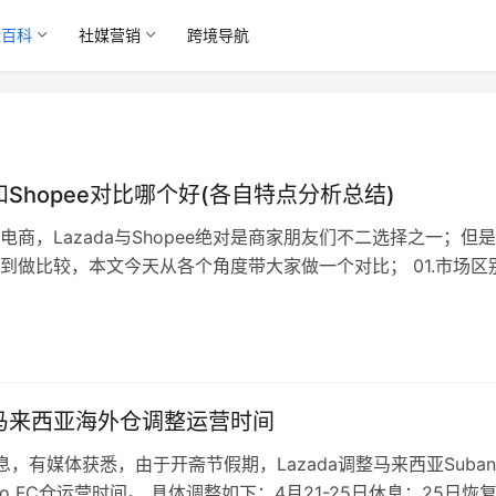
境百科
社媒营销
跨境导航
a和Shopee对比哪个好(各自特点分析总结)
电商，Lazada与Shopee绝对是商家朋友们不二选择之一；但
到做比较，本文今天从各个角度带大家做一个对比； 01.市场区
a针对国家市场包含：新加坡 马来西亚 泰国 菲律宾 越南 印尼，
针对地区市场包含：台湾 新加坡 马来西亚 泰国 菲律宾 越南 印尼 
西哥 哥伦比亚 智利这些站点综上所述如果…
da马来西亚海外仓调整运营时间
消息，有媒体获悉，由于开斋节假期，Lazada调整马来西亚Suban
iao FC仓运营时间。 具体调整如下：4月21-25日休息；25日恢