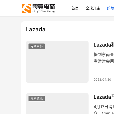
首页
全球开店
跨
Lazada
Lazad
电商百科
提到东南亚
者常常会用
Lazad
Shopee
2023/04/20
及巴西 墨
Laza
电商资讯
4月17日
仓、Cain