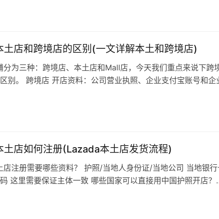
择正确的类目是第一步。因此，要先了解这个产品大类是属于什
该类别在平台上的潜在增长优势，价格区间优势，从而选择一个
da本土店和跨境店的区别(一文详解本土和跨境店)
a店铺分为三种：跨境店、本土店和Mall店，今天我们重点来说下跨
区别。 跨境店 开店资料：公司营业执照、企业支付宝账号和企
收款账户：企业支付宝账号或和企业派安盈账号 平台收费：300
-4%的佣金提点（根据类目不同） 物流发货： 发lazada官方的L
平台在国内义乌、深圳、泉州有仓库，店铺出单…
a本土店如何注册(Lazada本土店发货流程)
a本土店注册需要哪些资料？ 护照/当地人身份证/当地公司 当地银行
码 这里需要保证主体一致 哪些国家可以直接用中国护照开店？
a包含6个国家：新马泰越南菲律宾印尼，其中泰国、印尼和菲律宾
接开店的，其他几个国家护照不能开店。 本土店收款问题怎么
种情况：第一商家在东南亚本土，自己直接注册当地银行卡收款