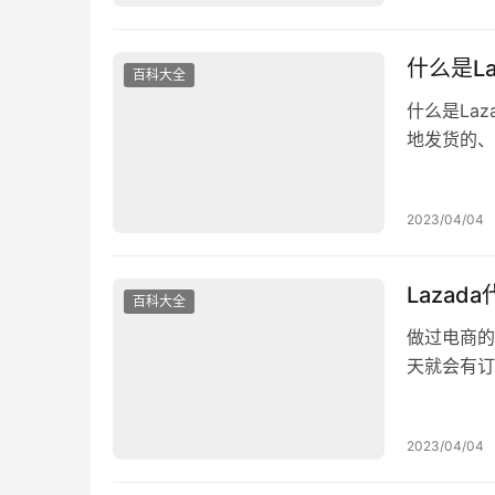
什么是La
百科大全
什么是La
地发货的、
有什么区别
+国内手机
2023/04/04
机号码 2
Lazad
百科大全
做过电商的
天就会有订
本怎么算呢
佣模式合作
2023/04/04
么保证？ 
1、…