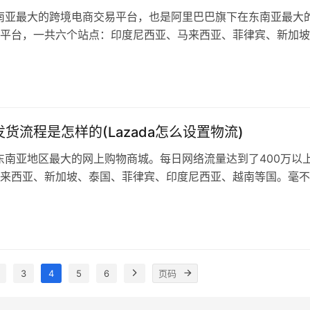
a东南亚最大的跨境电商交易平台，也是阿里巴巴旗下在东南亚最大
平台，一共六个站点：印度尼西亚、马来西亚、菲律宾、新加坡
，六个站点合一。 Lazada钱包是什么 Lazada钱包是用户在大
便利的支付方法。无论是在充值过程中，还是在大家的系统中处
户的余额都会即时更新。 但是，因为大家系统中的对账时间，
a发货流程是怎样的(Lazada怎么设置物流)
a是东南亚地区最大的网上购物商城。每日网络流量达到了400万以
来西亚、新加坡、泰国、菲律宾、印度尼西亚、越南等国。毫不
南亚是继中国、印度之后，亚洲最具有诱惑力的电商市场。对于
的购物方式就是网购。东南亚经济迅速崛起，巨大的消费潜力亟
供应能力。 Lazada发货流程是怎样的 第一步：发货到Lazada
3
4
5
6