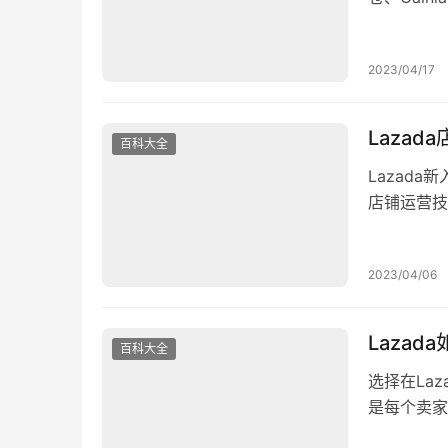
库，26日
货。 4月
2023/04/17
卖家可耐心
Lazad
百科大全
Lazad
店铺运营技
的产品，简
简单和中性
2023/04/06
面，尽可能
Lazad
百科大全
选择在La
是每个卖家
一、选择正