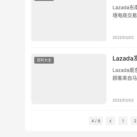
Lazad
境电商交易
泰国和越南
儿购物时最
2023/03/02
退款时，用
Lazad
百科大全
Lazad
顾客来自马
张地说，东
国，最方便
2023/03/02
同等水平的
4 / 8
1
2