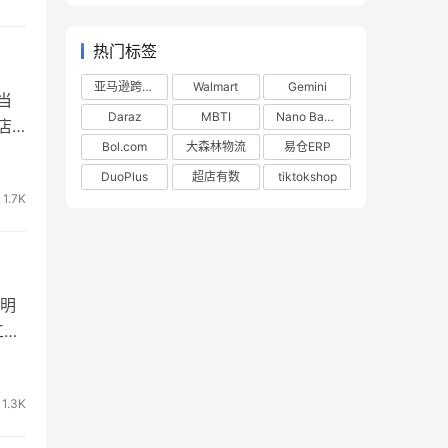
热门标签
亚马逊跨境电商
Walmart
Gemini
当
Daraz
MBTI
Nano Banana
店
Bol.com
大森林物流
易仓ERP
箱
地手
DuoPlus
超店有数
tiktokshop
1.7K
明
工成
按抽
怎
1.3K
作。