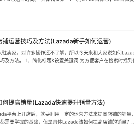
恢复收货。若自发货商家预约送货时间是上述日期，需重新预约
21-24日产生的订单将在仓库恢复运营后马上派送，如遇买家咨询
解释说明。 与此同时，近期Lazada官方…
a店铺运营技巧及方法(Lazada新手如何运营)
a新入驻卖家，对许多操作还不了解，所以今天来和大家说如何Laza
巧及方法。 1、简化标题&设置关键词 为方便客户在搜索时找到
短的标题和关键词设置至关重要，建议在命名标题的时候一定要
，避免过于复杂和冗长的命名，细节方面的描述可放在产品详情
的突出关键词。 2、准确分类 做好准确的产品分类非常的重…
a如何提高销量(Lazada快速提升销量方法)
zada平台上开店后，就要利用一定的运营方法来提高店铺的销量
都需要掌握的基础，但是具体Lazada该如何提高店铺的销量？
确的类目 产品的类目选择，直接决定了这个产品是否能被买家