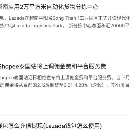
da越南启用2万平方米自动化货物分拣中心
息，Lazada在越南平阳省Song Than 1工业园区正式开设现代
中心Lazada Logistics Park。 新分拣中心总面积近20000
处理多达100万个包裹，自动化程度高达99%，这得益于人工智
机器学习等现代技术系统，帮助优化性能和运营资源，满足用户日
物需求。 Lazada物流…
a Shopee泰国站将上调佣金费和平台服务费
a、Shopee泰国站近日相继宣布将上调佣金费和平台服务费。自下月
佣金将从目前的2.12%调整至3.21-4.28%（含税），部分类
。 （图源：Shopee官网） 具体来看，Shopee宣布，所有非商
个产品类目的佣金费率用从2.14%提高到4.28%，分别为：除首
品类；非珠宝首饰；非黄金、铂金…
a钱包怎么充值提现(Lazada钱包怎么使用)