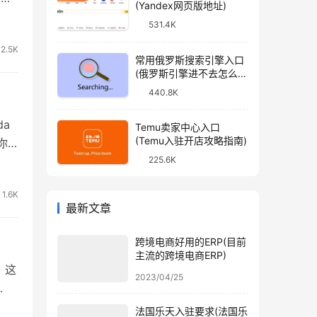
(Yandex网页版地址)
送
531.4K
，
2.5K
常用俄罗斯搜索引擎入口
(俄罗斯引擎进不去怎么
办)
440.8K
da
Temu卖家中心入口
(Temu入驻开店攻略指南)
你
225.6K
偏
页
1.6K
最新文章
跨境电商好用的ERP(目前
主流的跨境电商ERP)
，这
2023/04/25
搜索
法国乐天入驻要求(法国乐