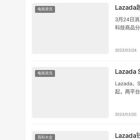
Laza
电商资讯
3月24日消
科技商品分拣
米，每天可
（AI）和
2023/03/24
增长的在线购
Lazad
电商资讯
Lazad
起，两平台的
幅达100%
家在以下三
2023/03/20
的所有时尚
Lazad
百科大全