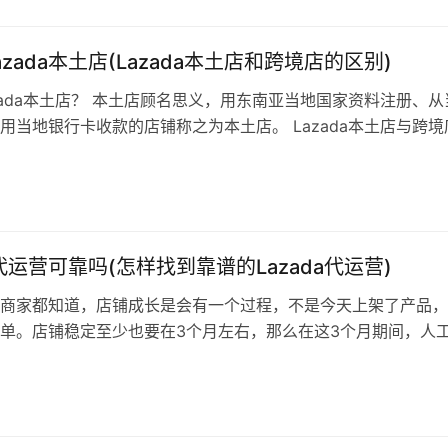
zada本土店(Lazada本土店和跨境店的区别)
zada本土店？ 本土店顾名思义，用东南亚当地国家资料注册、从
用当地银行卡收款的店铺称之为本土店。 Lazada本土店与跨境
？ 1、开通资料不同： 跨境店：公司营业执照+企业支付宝+邮
号码 本土店：当地的公司/当地人身份证/护照+当地银行卡+当
、平台收费 跨境店：3000元保证金+4%佣金 本土店：…
a代运营可靠吗(怎样找到靠谱的Lazada代运营)
商家都知道，店铺成长是会有一个过程，不是今天上架了产品，
单。店铺稳定至少也要在3个月左右，那么在这3个月期间，人
？ 要知道现在一个有经验的Lazada运营，底线至少6000起。
，这家公司得接多少家店铺才能保本？店铺接的多了，服务质量
说了这么多，我们再来看下到底哪些代运营公司会按抽佣模式合