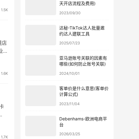
么
天开店流程及费用)
1.5K
最
2023/09/30
达秘-TikTok达人批量邀
约达人建联工具
境店
2025/07/23
业派
亚马逊账号关联的因素有
0元
哪些(如何防止账号关联)
GS
2024/10/01
1.6K
客单价是什么意思(客单价
计算公式)
2023/11/04
卡
Debenhams-欧洲电商平
是可
台
解决
2026/03/25
1.7K
…