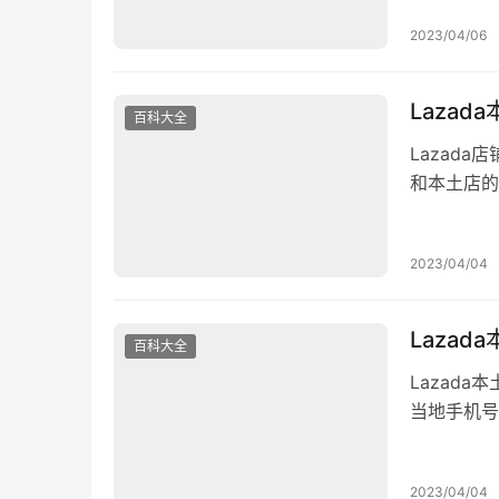
到，所以选
2023/04/06
类别，调研
佳的细分…
Laza
百科大全
Lazad
和本土店的
安盈账号 
保证金 1%
2023/04/04
物流就行，
Lazad
百科大全
Lazad
当地手机号
Lazad
以用护照直
2023/04/04
呢？ 有两